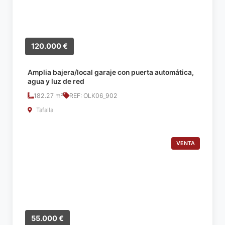
120.000 €
Amplia bajera/local garaje con puerta automática,
agua y luz de red
182.27 m²
REF: OLK06_902
Tafalla
VENTA
55.000 €