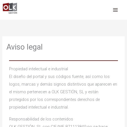
Ir
al
contenido
Aviso legal
Propiedad intelectual e industrial
El diseño del portal y sus códigos fuente, así como los
logos, marcas y demás signos distintivos que aparecen en
el mismo pertenecen a OLK GESTIÓN, SL y están
protegidos por los correspondientes derechos de
propiedad intelectual e industrial.
Responsabilidad de los contenidos
OLK GESTIÓN, SL con CIF/NIF B71113849 no se hace