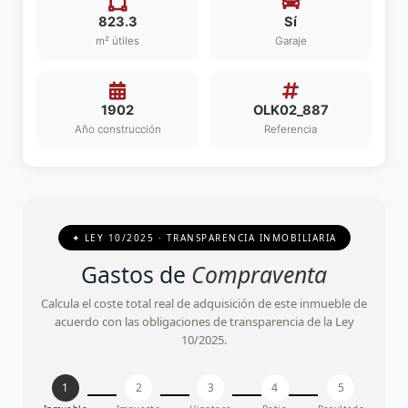
823.3
Sí
m² útiles
Garaje
1902
OLK02_887
Año construcción
Referencia
✦ LEY 10/2025 · TRANSPARENCIA INMOBILIARIA
Gastos de
Compraventa
Calcula el coste total real de adquisición de este inmueble de
acuerdo con las obligaciones de transparencia de la Ley
10/2025.
1
2
3
4
5