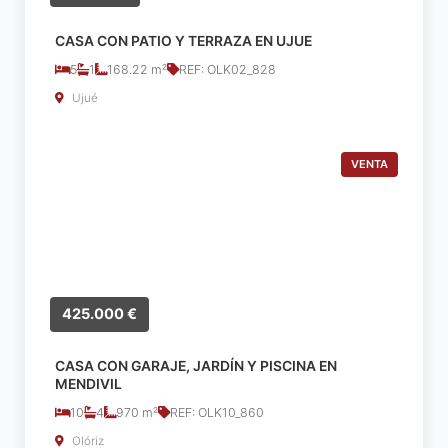
CASA CON PATIO Y TERRAZA EN UJUE
5
1
168.22 m²
REF: OLK02_828
Ujué
VENTA
425.000 €
CASA CON GARAJE, JARDÍN Y PISCINA EN
MENDIVIL
10
4
970 m²
REF: OLK10_860
Olóriz