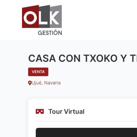
Ir
al
contenido
CASA CON TXOKO Y T
VENTA
Ujué, Navarra
Tour Virtual