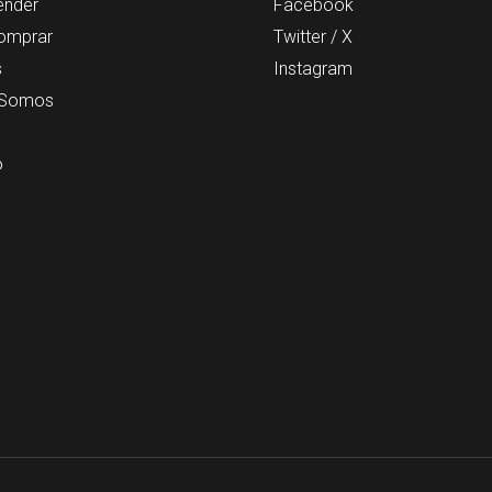
ender
Facebook
omprar
Twitter / X
s
Instagram
 Somos
o