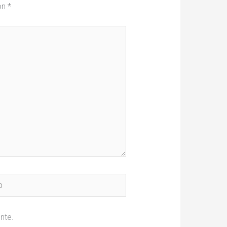
on
*
nte.